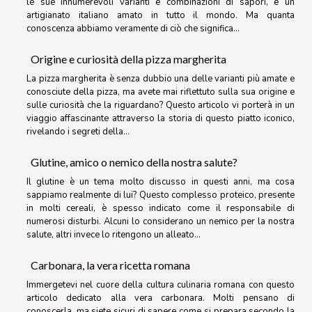
le sue innumerevoli varianti e combinazioni di sapori, è un
artigianato italiano amato in tutto il mondo. Ma quanta
conoscenza abbiamo veramente di ciò che significa...
Origine e curiosità della pizza margherita
La pizza margherita è senza dubbio una delle varianti più amate e
conosciute della pizza, ma avete mai riflettuto sulla sua origine e
sulle curiosità che la riguardano? Questo articolo vi porterà in un
viaggio affascinante attraverso la storia di questo piatto iconico,
rivelando i segreti della...
Glutine, amico o nemico della nostra salute?
Il glutine è un tema molto discusso in questi anni, ma cosa
sappiamo realmente di lui? Questo complesso proteico, presente
in molti cereali, è spesso indicato come il responsabile di
numerosi disturbi. Alcuni lo considerano un nemico per la nostra
salute, altri invece lo ritengono un alleato...
Carbonara, la vera ricetta romana
Immergetevi nel cuore della cultura culinaria romana con questo
articolo dedicato alla vera carbonara. Molti pensano di
conoscerla, ma siete sicuri di sapere come si prepara secondo la