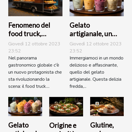
Fenomeno del
Gelato
food truck,
artigianale, un
rivoluzione
mondo da
Giovedì 12 ottobre 2023
Giovedì 12 ottobre 2023
gastronomica
scoprire
23:52
23:52
Nel panorama
Immergiamoci in un mondo
gastronomico globale c'è
delizioso e affascinante,
un nuovo protagonista che
quello del gelato
sta rivoluzionando la
artigianale. Questa delizia
scena: il food truck....
fredda,...
Gelato
Glutine,
Origine e