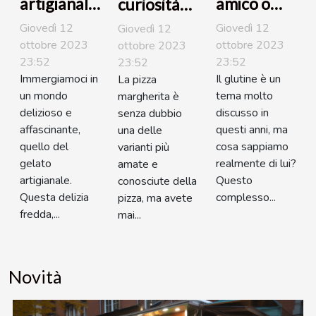
artigianale,
amico o
curiosità
un mondo
nemico
della pizza
Giovedì 12
Giovedì 12
Giovedì 12
da scoprire
della
margherita
ottobre 2023
ottobre 2023
ottobre 2023
23:52
23:52
23:52
nostra
Immergiamoci in
Il glutine è un
La pizza
salute?
un mondo
tema molto
margherita è
delizioso e
discusso in
senza dubbio
affascinante,
questi anni, ma
una delle
quello del
cosa sappiamo
varianti più
gelato
realmente di lui?
amate e
artigianale.
Questo
conosciute della
Questa delizia
complesso...
pizza, ma avete
fredda,...
mai...
Novità